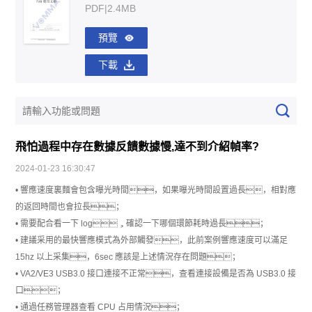
PDF|2.4MB
預覽
下載
飛怕過程中存在數據反饋數據慢,達不到介紹幀率?
2024-01-23 16:30:47
• 響應速度裏麵會包含曝光時間，如果曝光時間設置過長，相對應
的返回時間也會拉長；
• 需要配合看一下 log，確認一下哪個環節耗時過長；
• 建議采用的最快響應模式為外部觸發，此前案例響應速度可以滿足
15hz 以上采集，6sec 應該是上述情況存在問題；
• VA2/VE3 USB3.0 接口連接不正常，查看連接設備是否為 USB3.0 接
口；
• 通過任務管理器查看 CPU 占用情況；