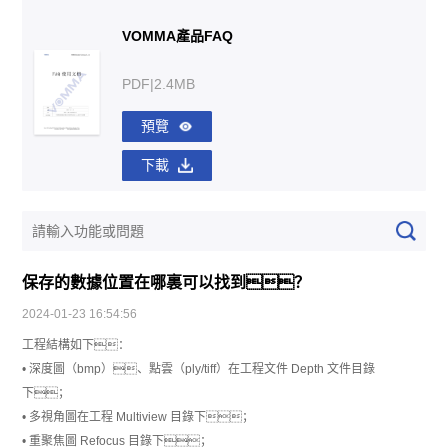
VOMMA產品FAQ
PDF|2.4MB
預覽
下載
保存的數據位置在哪裏可以找到？
2024-01-23 16:54:56
工程結構如下：
• 深度圖（bmp）、點雲（ply/tiff）在工程文件 Depth 文件目錄
下；
• 多視角圖在工程 Multiview 目錄下；
• 重聚焦圖 Refocus 目錄下；