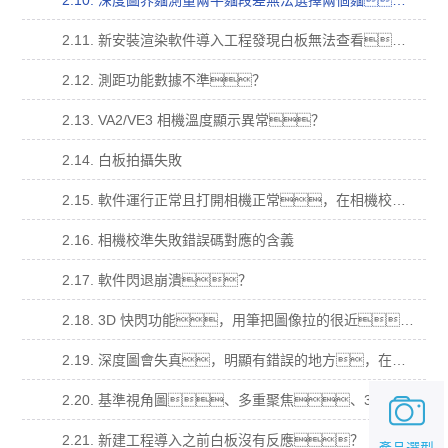
2.10. 深度圖界麵測量兩平麵段差無法選擇兩個麵？
2.11. 新安裝渲染軟件導入工程發現白板無法查看？
2.12. 測距功能數據不準？
2.13. VA2/VE3 相機溫度顯示異常？
2.14. 白板拍攝失敗
2.15. 軟件運行正常且打開相機正常，在相機校準拍攝時，提示“拍攝失敗”，錯 誤碼“14”
2.16. 相機校準失敗錯誤碼對應的含義
2.17. 軟件閃退崩潰？
2.18. 3D 快閃功能，用筆把圖像拉的很近，圖像會消失(跳出午夜TV影院)無法在拖拉回 來；
2.19. 深度圖會失真，明顯有錯誤的地方，在多視角、基準視角、多重聚焦，明顯 有本不屬於樣品的結果？
2.20. 基準視角圖、多重聚焦、3D 點雲圖都為純白，深度圖為最低顏色純色？
2.21. 新建工程導入之前白板沒有反應？
產品選型